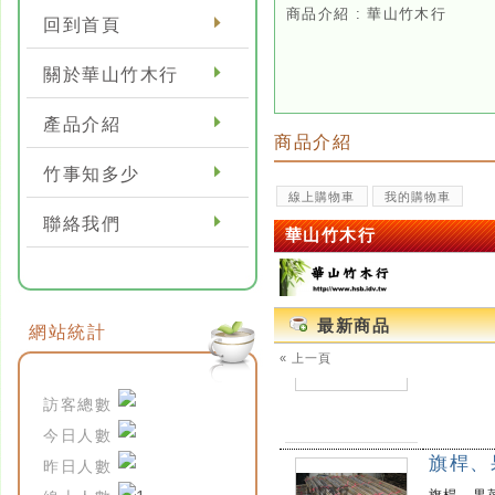
商品介紹 : 華山竹木行
回到首頁
桂竹(2
桂竹(2.5
關於華山竹木行
用途：農業
規格：該項
所要的產
產品介紹
商品介紹
竹事知多少
線上購物車
我的購物車
桂竹
聯絡我們
華山竹木行
桂竹
用途：農業
可依客戶
最新商品
網站統計
« 上一頁
旗桿、
訪客總數
旗桿、果菜
今日人數
規格：7.
昨日人數