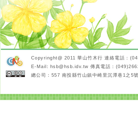
Copyringht@ 2011 華山竹木行 連絡電話：(049
E-Mail:
hsb@hsb.idv.tw
傳真電話：(049)266
neoGreenleisure
總公司：557 南投縣竹山鎮中崎里沉潭巷1之5號
cc授權條
佈景
款：姓名
設計
標示-相
同方式分
開
享 3.0 台
灣
發：
Neo
網站