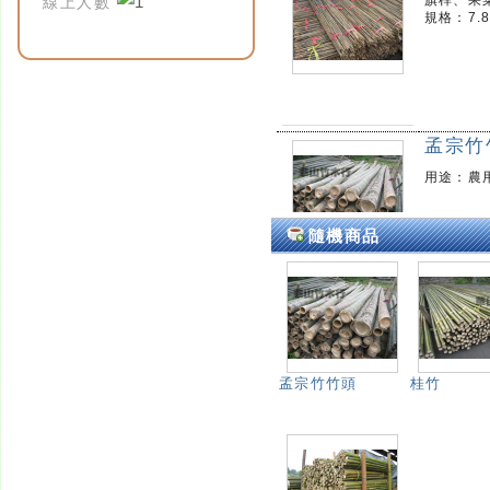
線上人數
孟宗竹
用途：農用
隨機商品
孟宗竹
最大長度
用途：廣告
孟宗竹竹頭
桂竹
香蕉支
竹材類別
用途：香