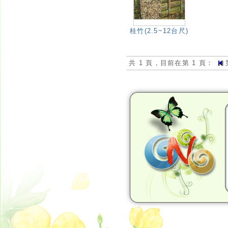
桂竹(2.5~12台尺)
旗桿、
共 1 頁，目前在第 1 頁：
旗桿、果菜
規格：7.
桂竹(2
桂竹(2.5
用途：農業
規格：該項
所要的產
Neo網站設計工坊