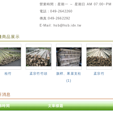
營業時間：星期一 ～ 星期日 AM 07:00~PM 0
電話：049-2642260
傳真:049-2662292
E-Mail: hsb@hsb.idv.tw
機商品展示
桂竹
孟宗竹竹頭
旗桿、果菜支柱
孟宗竹
(1)
新消息
佈時間
文章標題