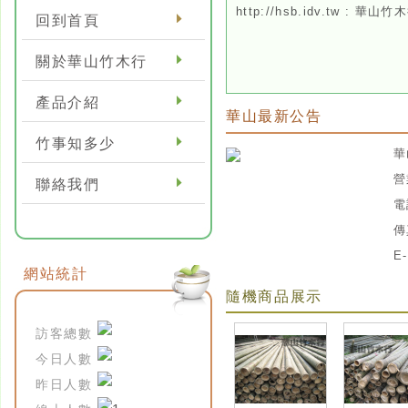
http://hsb.idv.tw : 華山竹
回到首頁
關於華山竹木行
產品介紹
華山最新公告
竹事知多少
華
營
聯絡我們
電
傳
E-
網站統計
隨機商品展示
訪客總數
今日人數
昨日人數