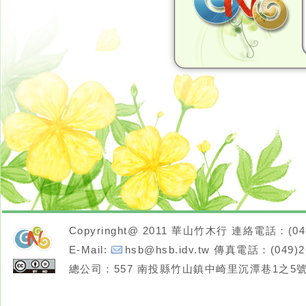
Neo網站設計工坊
Copyringht@ 2011 華山竹木行 連絡電話：(049
E-Mail:
hsb@hsb.idv.tw
傳真電話：(049)26
neoGreenleisure
總公司：557 南投縣竹山鎮中崎里沉潭巷1之5號
cc授權條
佈景
款：姓名
標示-相